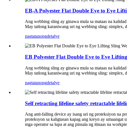
EB-A Polyester Flat Double Eye to Eye Lift
Ang webbing sling ay ginawa mula sa mataas na kalidad n
May tatlong karaniwang uri ng webbing sling: simplex, du
pagtatanong
detalye
EB Polyester Flat Double Eye to Eye Liftin
Ang webbing sling ay ginawa mula sa mataas na kalidad n
May tatlong karaniwang uri ng webbing sling: simplex, du
pagtatanong
detalye
Self retracting lifeline safety retractable lifel
Ang anti-falling device ay isang uri ng proteksiyon na 
proteksyon sa kaligtasan kapag ang kreyn ay umaangat 
mga operator sa lupa at ang pinsala ng itinaas na workp