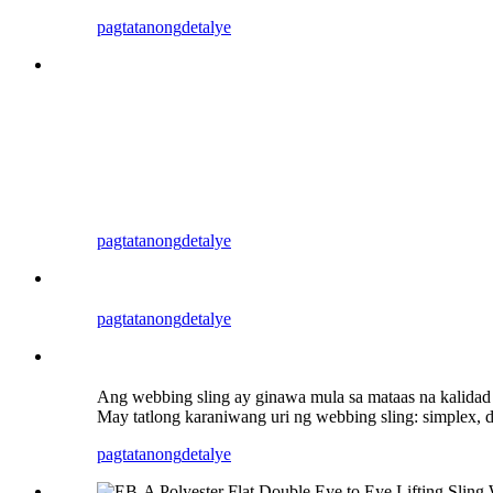
pagtatanong
detalye
pagtatanong
detalye
pagtatanong
detalye
Ang webbing sling ay ginawa mula sa mataas na kalidad n
May tatlong karaniwang uri ng webbing sling: simplex, du
pagtatanong
detalye