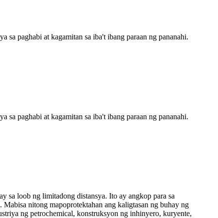
a sa paghabi at kagamitan sa iba't ibang paraan ng pananahi.
a sa paghabi at kagamitan sa iba't ibang paraan ng pananahi.
y sa loob ng limitadong distansya. Ito ay angkop para sa
. Mabisa nitong mapoprotektahan ang kaligtasan ng buhay ng
striya ng petrochemical, konstruksyon ng inhinyero, kuryente,