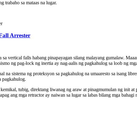
g trabaho sa mataas na lugar.
Fall Arrester
la sa vertical falls habang pinapayagan silang malayang gumalaw. Maaar
ismo ng pag-lock ng inertia ay nag-aalis ng pagkahulog sa loob ng mga
al na sistema ng proteksyon sa pagkahulog na umaaresto sa isang libr
a pagkahulog.
emikal, tubig, direktang liwanag ng araw at pinagmumulan ng init at 
apag ang mga retractor ay naiwan sa lugar sa labas bilang mga bahagi