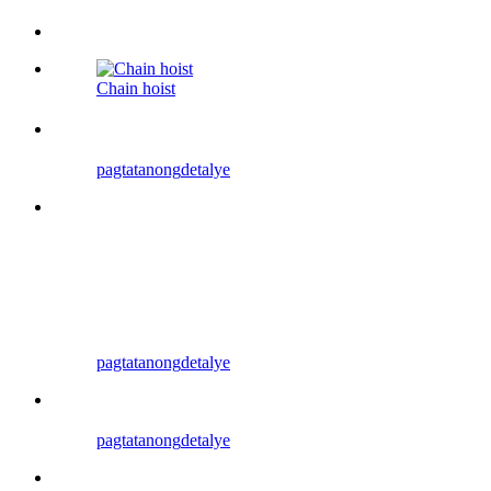
Chain hoist
pagtatanong
detalye
pagtatanong
detalye
pagtatanong
detalye