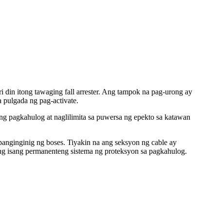
i din itong tawaging fall arrester. Ang tampok na pag-urong ay
 pulgada ng pag-activate.
eng pagkahulog at naglilimita sa puwersa ng epekto sa katawan
panginginig ng boses. Tiyakin na ang seksyon ng cable ay
 ng isang permanenteng sistema ng proteksyon sa pagkahulog.