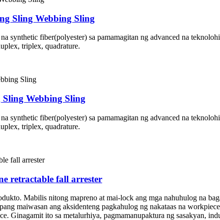
ing Sling Webbing Sling
a synthetic fiber(polyester) sa pamamagitan ng advanced na teknolohiy
plex, triplex, quadrature.
g Sling Webbing Sling
a synthetic fiber(polyester) sa pamamagitan ng advanced na teknolohiy
plex, triplex, quadrature.
ine retractable fall arrester
produkto. Mabilis nitong mapreno at mai-lock ang mga nahuhulog na baga
upang maiwasan ang aksidenteng pagkahulog ng nakataas na workpiece
iece. Ginagamit ito sa metalurhiya, pagmamanupaktura ng sasakyan, indu