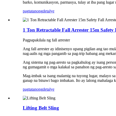
barko, komunikasyon, parmasya, tulay at iba pang lugar n
pagtatanong
detalye
1 Ton Retractable Fall Arrester 15m Safety 
Pagpapakilala ng fall arrester
Ang fall arrester ay idinisenyo upang pigilan ang tao mu
nag-aalis ng mga panganib sa pag-trip habang ang mekan
Ang sistema ng pag-aresto sa pagkahulog ay isang person
ng gumagamit o mga kalakal sa panahon ng pag-aresto s
Mag-imbak sa isang malamig na tuyong lugar, malayo sa k
ganap na binawi bago imbakan. Ito ay lalong mahalaga k
pagtatanong
detalye
Lifting Belt Sling