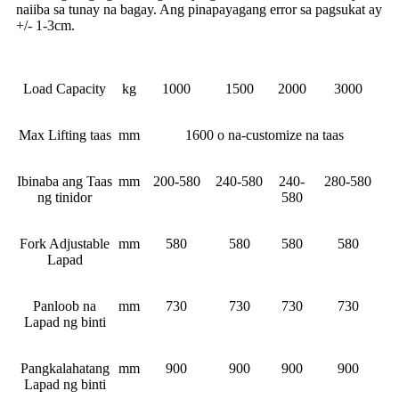
naiiba sa tunay na bagay. Ang pinapayagang error sa pagsukat ay
+/- 1-3cm.
Load Capacity
kg
1000
1500
2000
3000
Max Lifting taas
mm
1600 o na-customize na taas
Ibinaba ang Taas
mm
200-580
240-580
240-
280-580
ng tinidor
580
Fork Adjustable
mm
580
580
580
580
Lapad
Panloob na
mm
730
730
730
730
Lapad ng binti
Pangkalahatang
mm
900
900
900
900
Lapad ng binti