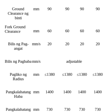
Ground
mm
90
90
90
90
Clearance ng
binti
Fork Ground
mm
60
60
60
60
Clearance
Bilis ng Pag-
mm/s
20
20
20
20
angat
Bilis ng Pagbaba
mm/s
adjustable
Pagliko ng
mm
≤1380
≤1380
≤1380
≤1380
Radius
Pangkalahatang
mm
1400
1400
1400
1400
Haba
Pangkalahatang
mm
730
730
730
730