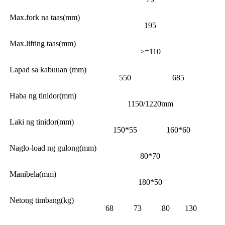
Max.fork na taas(mm)
195
Max.lifting taas(mm)
>=110
Lapad sa kabuuan (mm)
550
685
Haba ng tinidor(mm)
1150/1220mm
Laki ng tinidor(mm)
150*55
160*60
Naglo-load ng gulong(mm)
80*70
Manibela(mm)
180*50
Netong timbang(kg)
68
73
80
130