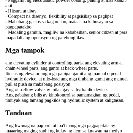
- Paggamit ng electrostatic powder coating, plating at mas kaakit-
akit
- Hitsura at tibay
- Compact na disenyo, flexibility at pagsisikap sa paglipat
- Mababang gastos sa kagamitan, mataas na kahusayan sa
pagpapatakbo
- Madaling gamitin, magiliw na kababaihan, senior citizen at para
mapadali ang operasyon ng parehong ilaw
Mga tampok
ang elevating cylinder at controlling parts, ang elevating arm at
chain-wheel parts, ang gantri at back-wheel parts.
Itinaas ng elevator ang mga pabigat gamit ang manual o pedal
hydraulic device, at nilo-load ang mga timbang gamit ang manual
pull at push sa mababang posisyon.
Ang oil-reflow valve ay inilalagay sa hydraulic device.
Ang pababang bilis ay kinokontrol sa pamamagitan ng pedal,
tinitiyak ang tamang pagkilos ng hydraulic system at kaligtasan.
Tandaan
Ang liwanag na pagbaril at iba't ibang mga pagpapakita ay
maaaring maging sanhi ng kulay ng item sa larawan na medyo