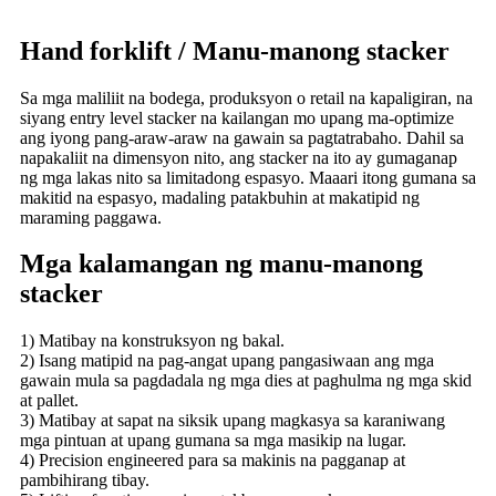
Hand forklift / Manu-manong stacker
Sa mga maliliit na bodega, produksyon o retail na kapaligiran, na
siyang entry level stacker na kailangan mo upang ma-optimize
ang iyong pang-araw-araw na gawain sa pagtatrabaho. Dahil sa
napakaliit na dimensyon nito, ang stacker na ito ay gumaganap
ng mga lakas nito sa limitadong espasyo. Maaari itong gumana sa
makitid na espasyo, madaling patakbuhin at makatipid ng
maraming paggawa.
Mga kalamangan ng manu-manong
stacker
1) Matibay na konstruksyon ng bakal.
2) Isang matipid na pag-angat upang pangasiwaan ang mga
gawain mula sa pagdadala ng mga dies at paghulma ng mga skid
at pallet.
3) Matibay at sapat na siksik upang magkasya sa karaniwang
mga pintuan at upang gumana sa mga masikip na lugar.
4) Precision engineered para sa makinis na pagganap at
pambihirang tibay.