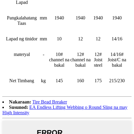
Lapad
Pangkalahatang
mm
1940
1940
1940
1940
Taas
Lapad ng tinidor
mm
10
12
12
14/16
materyal
-
10#
12#
12#
14/16#
channel na
channel na
Joist
Joist/C na
bakal
bakal
steel
bakal
Net Timbang
kg
145
160
175
215/230
Nakaraan:
Tire Bead Breaker
Susunod:
EA Endless Lifting Webbing o Round Sling na may
High Intensity