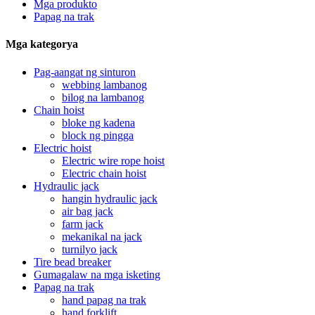
Mga produkto
Papag na trak
Mga kategorya
Pag-aangat ng sinturon
webbing lambanog
bilog na lambanog
Chain hoist
bloke ng kadena
block ng pingga
Electric hoist
Electric wire rope hoist
Electric chain hoist
Hydraulic jack
hangin hydraulic jack
air bag jack
farm jack
mekanikal na jack
turnilyo jack
Tire bead breaker
Gumagalaw na mga isketing
Papag na trak
hand papag na trak
hand forklift