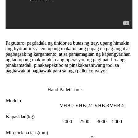
Pagtuturo: pagdadala ng tinidor sa butas ng tray, upang himukin
ang hydraulic system upang makamit ang papag na pag-angat at
pagbagsak ng kargamento, at sa pamamagitan ng kapangyarihan
ng tao upang makumpleto ang operasyon ng paglipat. Ito ang
pinakamadali, pinakaepektibo at pinakakaraniwang tool sa
paghawak at paghawak para sa mga pallet conveyor.
Hand Pallet Truck
Modelo
VHB-2
VHB-2.5
VHB-3
VHB-5
Kapasidad(kg)
2000
2500
3000
5000
Min.fork na taas(mm)
75