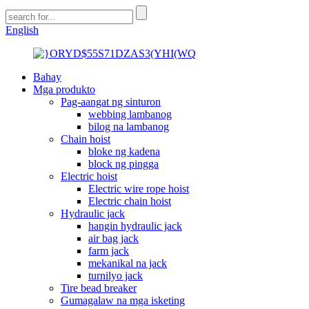
English
Bahay
Mga produkto
Pag-aangat ng sinturon
webbing lambanog
bilog na lambanog
Chain hoist
bloke ng kadena
block ng pingga
Electric hoist
Electric wire rope hoist
Electric chain hoist
Hydraulic jack
hangin hydraulic jack
air bag jack
farm jack
mekanikal na jack
turnilyo jack
Tire bead breaker
Gumagalaw na mga isketing