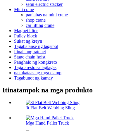
semi electric stacker
Mini crane
panlabas na mini crane
shop crane
car lifting crane
Magnet lifter
Pulley block
Sukat ng kreyn
Tagabalanse ng tagsibol
Itinali ang ratchet
Stage chain hoist
Panghalo ng kongkreto
Taga-aresto sa taglagas
nakakataas ng mga clamp
Tagabunot ng kamay
Itinatampok na mga produkto
3t Flat Belt Webbing Sling
Mga Hand Pallet Truck