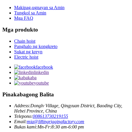
Makipag-ugnayan sa Amin
Tungkol sa Amin
Mga FAQ
Mga produkto
Chain hoist
Panghalo ng kongkreto
Sukat ng kreyn
Electric hoist
facebook
linkedin
kaba
youtube
Pinakabagong Balita
Address:
Donglv Village, Qingyuan District, Baoding City,
Hebei Province, China
Telepono:
008613730219155
Email:
mia@liftingriggingfactory.com
Bukas kami:Mn-Fr:8:30 am-6:00 pm