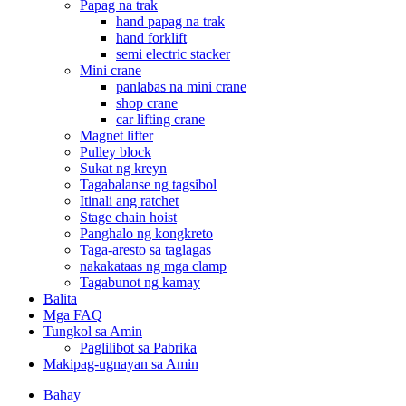
Papag na trak
hand papag na trak
hand forklift
semi electric stacker
Mini crane
panlabas na mini crane
shop crane
car lifting crane
Magnet lifter
Pulley block
Sukat ng kreyn
Tagabalanse ng tagsibol
Itinali ang ratchet
Stage chain hoist
Panghalo ng kongkreto
Taga-aresto sa taglagas
nakakataas ng mga clamp
Tagabunot ng kamay
Balita
Mga FAQ
Tungkol sa Amin
Paglilibot sa Pabrika
Makipag-ugnayan sa Amin
Bahay